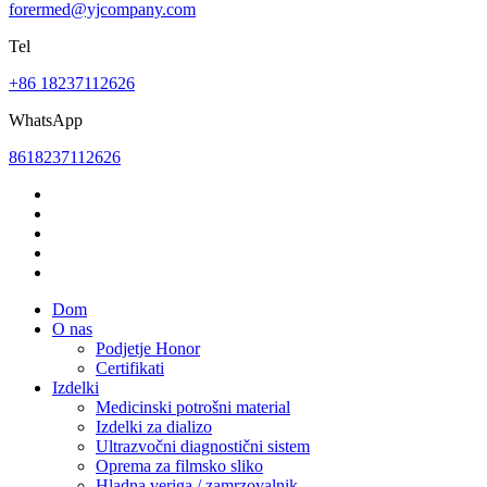
forermed@yjcompany.com
Tel
+86 18237112626
WhatsApp
8618237112626
Dom
O nas
Podjetje Honor
Certifikati
Izdelki
Medicinski potrošni material
Izdelki za dializo
Ultrazvočni diagnostični sistem
Oprema za filmsko sliko
Hladna veriga / zamrzovalnik