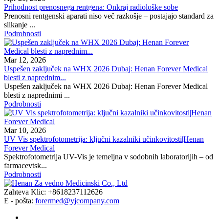
Prihodnost prenosnega rentgena: Onkraj radiološke sobe
Prenosni rentgenski aparati niso več razkošje – postajajo standard za
slikanje ...
Podrobnosti
Mar 12, 2026
Uspešen zaključek na WHX 2026 Dubaj: Henan Forever Medical
blesti z naprednim...
Uspešen zaključek na WHX 2026 Dubaj: Henan Forever Medical
blesti z naprednimi ...
Podrobnosti
Mar 10, 2026
UV Vis spektrofotometrija: ključni kazalniki učinkovitosti|Henan
Forever Medical
Spektrofotometrija UV-Vis je temeljna v sodobnih laboratorijih – od
farmacevtsk...
Podrobnosti
Zahteva Klic: +8618237112626
E - pošta:
forermed@yjcompany.com