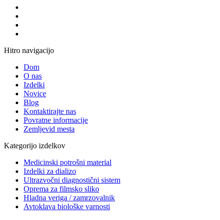
Hitro navigacijo
Dom
O nas
Izdelki
Novice
Blog
Kontaktirajte nas
Povratne informacije
Zemljevid mesta
Kategorijo izdelkov
Medicinski potrošni material
Izdelki za dializo
Ultrazvočni diagnostični sistem
Oprema za filmsko sliko
Hladna veriga / zamrzovalnik
Avtoklava biološke varnosti