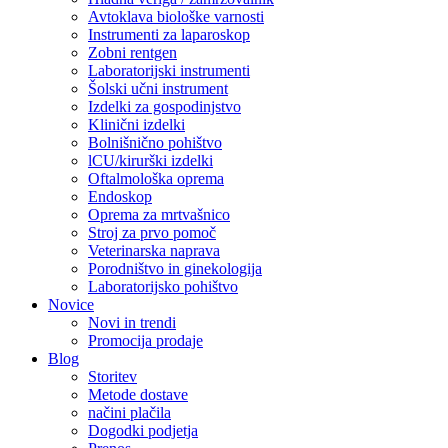
Avtoklava biološke varnosti
Instrumenti za laparoskop
Zobni rentgen
Laboratorijski instrumenti
Šolski učni instrument
Izdelki za gospodinjstvo
Klinični izdelki
Bolnišnično pohištvo
lCU/kirurški izdelki
Oftalmološka oprema
Endoskop
Oprema za mrtvašnico
Stroj za prvo pomoč
Veterinarska naprava
Porodništvo in ginekologija
Laboratorijsko pohištvo
Novice
Novi in trendi
Promocija prodaje
Blog
Storitev
Metode dostave
načini plačila
Dogodki podjetja