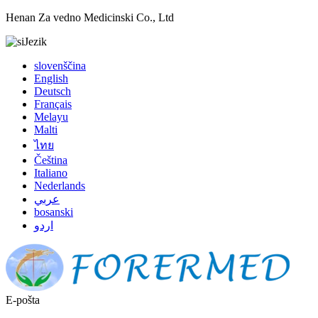
Henan Za vedno Medicinski Co., Ltd
Jezik
slovenščina
English
Deutsch
Français
Melayu
Malti
ไทย
Čeština
Italiano
Nederlands
عربي
bosanski
اردو
E-pošta