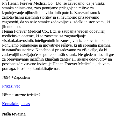
Pri Henan Forever Medical Co., Ltd. se zavedamo, da je vsaka
stranka edinstvena, zato ponujamo prilagojene rešitve za
izpolnjevanje njihovih individualnih potreb. Zavezani smo k
zagotavljanju izjemnih storitev in si neumorno prizadevamo
zagotoviti, da so naše stranke zadovoljne z izdelki in storitvami, ki
jih nudimo.
Henan Forever Medical Co., Ltd. je zaupanja vreden dobavitelj
medicinske opreme, ki se zavzema za zagotavljanje
visokokakovostnih, inteligentnih in zanesljivih izdelkov strankam.
Ponujamo prilagojene in inovativne rešitve, ki jih spremlja izjemna
in natančna storitev. Nenehno si prizadevamo za višje cilje, da bi
zadovoljili razvijajoče se potrebe naših strank. Ne glede na to, ali gre
za obravnavanje različnih kliničnih zahtev ali iskanje odgovorov na
posebne zdravstvene izzive, je Henan Forever Medical tu, da vam
pomaga. Prosimo, kontaktirajte nas.
7894 +
Zaposleni
Prikaži več
Iščete ustrezne izdelke?
Kontaktirajte nas
Naša tovarna