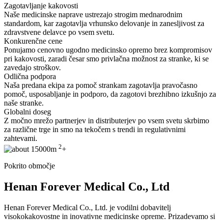
Zagotavljanje kakovosti
Naše medicinske naprave ustrezajo strogim mednarodnim
standardom, kar zagotavlja vrhunsko delovanje in zanesljivost za
zdravstvene delavce po vsem svetu.
Konkurenčne cene
Ponujamo cenovno ugodno medicinsko opremo brez kompromisov
pri kakovosti, zaradi česar smo privlačna možnost za stranke, ki se
zavedajo stroškov.
Odlična podpora
Naša predana ekipa za pomoč strankam zagotavlja pravočasno
pomoč, usposabljanje in podporo, da zagotovi brezhibno izkušnjo za
naše stranke.
Globalni doseg
Z močno mrežo partnerjev in distributerjev po vsem svetu skrbimo
za različne trge in smo na tekočem s trendi in regulativnimi
zahtevami.
2
15000m
+
Pokrito območje
Henan Forever Medical Co., Ltd
Henan Forever Medical Co., Ltd. je vodilni dobavitelj
visokokakovostne in inovativne medicinske opreme. Prizadevamo si