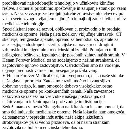
preoblikovati najsodobnejšo tehnologijo v učinkovite klinične
rešitve, s čimer si pridobimo spoštovanje in zaupanje strank po vsem
svetu. Naša zaveza je zadovoljiti potrebe zdravstvenih delavcev po
vsem svetu z zagotavljanjem najboljših in najbolj zanesljivih storitev
medicinske tehnologije.
Specializirani smo za razvoj, oblikovanje, proizvodnjo in prodajo
medicinske opreme. Naša paleta izdelkov vključuje ultrazvok, CT
skenerje, rentgenske aparate, opremo za hemodializo, aparate za
anestezijo, endoskope in sterilizacijske naprave, med drugimi
vrhunskimi inteligentnimi medicinskimi izdelki. Ponujamo tudi
prilagojene rešitve za izpolnjevanje posebnih zahtev naših strank. V
Henan Forever Medical tesno sodelujemo z našimi strankami, da
zagotovimo njihovo zadovoljstvo. Osredotočeni smo na vodenje,
dajanje prednosti varnosti in preseganje pričakovanj.
V Henan Forever Medical Co., Ltd. verjamemo, da so naše stranke
naša glavna prioriteta. Zato smo razvili močno in zanesljivo
dobavno verigo, ki nam omogoča dobavo visokokakovostne
medicinske opreme po konkurenčnih cenah. Naša zavezanost
kakovosti se razteza na vse vidike našega poslovanja, od
načrtovanja in inženiringa do proizvodnje in distribucije.
Sedež imamo v mestu Zhengzhou na Kitajskem in smo ponosni, da
smo del industrije medicinske opreme. Naša lokacija nam omogoča,
da ostanemo v ospredju industrije, naša ekipa izkušenih
strokovnjakov pa si vedno prizadeva, da bi našim strankam
zagotovila najboljšo medicinsko tehnologijo.